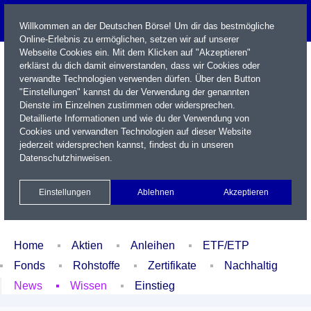
Willkommen an der Deutschen Börse! Um dir das bestmögliche
Online-Erlebnis zu ermöglichen, setzen wir auf unserer
Webseite Cookies ein. Mit dem Klicken auf "Akzeptieren"
erklärst du dich damit einverstanden, dass wir Cookies oder
verwandte Technologien verwenden dürfen. Über den Button
"Einstellungen" kannst du der Verwendung der genannten
Dienste im Einzelnen zustimmen oder widersprechen.
Detaillierte Informationen und wie du der Verwendung von
Cookies und verwandten Technologien auf dieser Website
Name / WKN / ISIN / Kürzel
jederzeit widersprechen kannst, findest du in unseren
Datenschutzhinweisen
.
Newsletter
Kontakt
English
Einstellungen
Ablehnen
Akzeptieren
Xetra Realtime
Watchlist
Portfolio
Login
Home
Aktien
Anleihen
ETF/ETP
Fonds
Rohstoffe
Zertifikate
Nachhaltig
News
Wissen
Einstieg