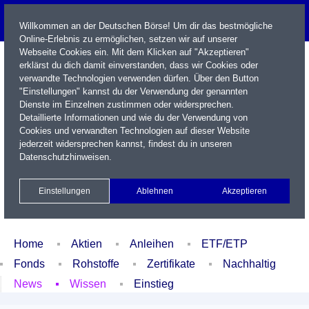
Willkommen an der Deutschen Börse! Um dir das bestmögliche
Online-Erlebnis zu ermöglichen, setzen wir auf unserer
Webseite Cookies ein. Mit dem Klicken auf "Akzeptieren"
erklärst du dich damit einverstanden, dass wir Cookies oder
verwandte Technologien verwenden dürfen. Über den Button
"Einstellungen" kannst du der Verwendung der genannten
Dienste im Einzelnen zustimmen oder widersprechen.
Detaillierte Informationen und wie du der Verwendung von
Cookies und verwandten Technologien auf dieser Website
Name / WKN / ISIN / Kürzel
jederzeit widersprechen kannst, findest du in unseren
Datenschutzhinweisen
.
Newsletter
Kontakt
English
Einstellungen
Ablehnen
Akzeptieren
Xetra Realtime
Watchlist
Portfolio
Login
Home
Aktien
Anleihen
ETF/ETP
Fonds
Rohstoffe
Zertifikate
Nachhaltig
News
Wissen
Einstieg