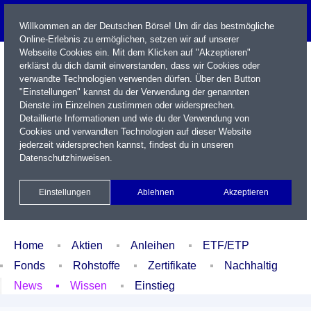
Willkommen an der Deutschen Börse! Um dir das bestmögliche
Online-Erlebnis zu ermöglichen, setzen wir auf unserer
Webseite Cookies ein. Mit dem Klicken auf "Akzeptieren"
erklärst du dich damit einverstanden, dass wir Cookies oder
verwandte Technologien verwenden dürfen. Über den Button
"Einstellungen" kannst du der Verwendung der genannten
Dienste im Einzelnen zustimmen oder widersprechen.
Detaillierte Informationen und wie du der Verwendung von
Cookies und verwandten Technologien auf dieser Website
Name / WKN / ISIN / Kürzel
jederzeit widersprechen kannst, findest du in unseren
Datenschutzhinweisen
.
Newsletter
Kontakt
English
Einstellungen
Ablehnen
Akzeptieren
Xetra Realtime
Watchlist
Portfolio
Login
Home
Aktien
Anleihen
ETF/ETP
Fonds
Rohstoffe
Zertifikate
Nachhaltig
News
Wissen
Einstieg