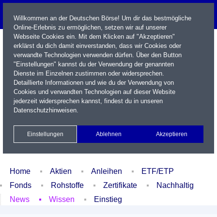
Willkommen an der Deutschen Börse! Um dir das bestmögliche
Online-Erlebnis zu ermöglichen, setzen wir auf unserer
Webseite Cookies ein. Mit dem Klicken auf "Akzeptieren"
erklärst du dich damit einverstanden, dass wir Cookies oder
verwandte Technologien verwenden dürfen. Über den Button
"Einstellungen" kannst du der Verwendung der genannten
Dienste im Einzelnen zustimmen oder widersprechen.
Detaillierte Informationen und wie du der Verwendung von
Cookies und verwandten Technologien auf dieser Website
Name / WKN / ISIN / Kürzel
jederzeit widersprechen kannst, findest du in unseren
Datenschutzhinweisen
.
Newsletter
Kontakt
English
Einstellungen
Ablehnen
Akzeptieren
Xetra Realtime
Watchlist
Portfolio
Login
Home
Aktien
Anleihen
ETF/ETP
Fonds
Rohstoffe
Zertifikate
Nachhaltig
News
Wissen
Einstieg