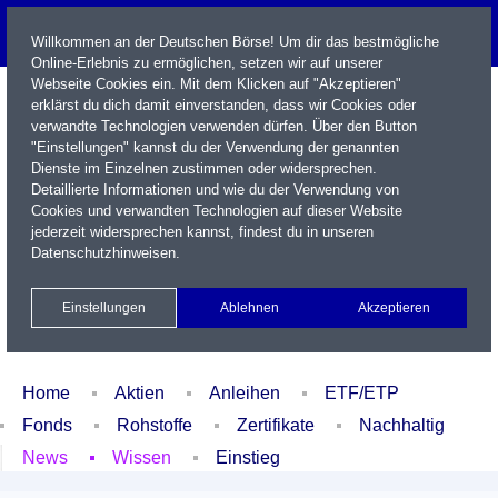
Willkommen an der Deutschen Börse! Um dir das bestmögliche
Online-Erlebnis zu ermöglichen, setzen wir auf unserer
Webseite Cookies ein. Mit dem Klicken auf "Akzeptieren"
erklärst du dich damit einverstanden, dass wir Cookies oder
verwandte Technologien verwenden dürfen. Über den Button
"Einstellungen" kannst du der Verwendung der genannten
Dienste im Einzelnen zustimmen oder widersprechen.
Detaillierte Informationen und wie du der Verwendung von
Cookies und verwandten Technologien auf dieser Website
Name / WKN / ISIN / Kürzel
jederzeit widersprechen kannst, findest du in unseren
Datenschutzhinweisen
.
Newsletter
Kontakt
English
Einstellungen
Ablehnen
Akzeptieren
Xetra Realtime
Watchlist
Portfolio
Login
Home
Aktien
Anleihen
ETF/ETP
Fonds
Rohstoffe
Zertifikate
Nachhaltig
News
Wissen
Einstieg