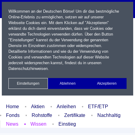
Willkommen an der Deutschen Börse! Um dir das bestmögliche
Online-Erlebnis zu ermöglichen, setzen wir auf unserer
Webseite Cookies ein. Mit dem Klicken auf "Akzeptieren"
erklärst du dich damit einverstanden, dass wir Cookies oder
verwandte Technologien verwenden dürfen. Über den Button
"Einstellungen" kannst du der Verwendung der genannten
Dienste im Einzelnen zustimmen oder widersprechen.
Detaillierte Informationen und wie du der Verwendung von
Cookies und verwandten Technologien auf dieser Website
Name / WKN / ISIN / Kürzel
jederzeit widersprechen kannst, findest du in unseren
Datenschutzhinweisen
.
Newsletter
Kontakt
English
Einstellungen
Ablehnen
Akzeptieren
Xetra Realtime
Watchlist
Portfolio
Login
Home
Aktien
Anleihen
ETF/ETP
Fonds
Rohstoffe
Zertifikate
Nachhaltig
News
Wissen
Einstieg