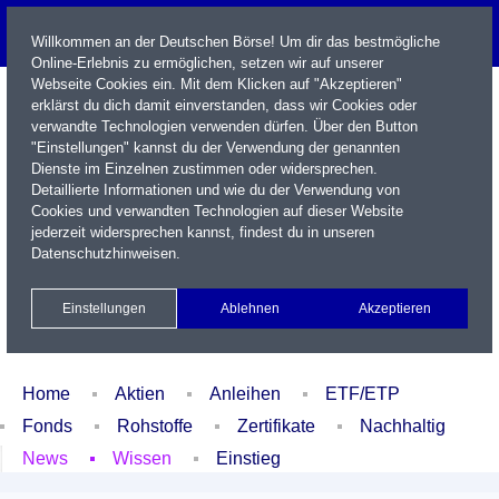
Willkommen an der Deutschen Börse! Um dir das bestmögliche
Online-Erlebnis zu ermöglichen, setzen wir auf unserer
Webseite Cookies ein. Mit dem Klicken auf "Akzeptieren"
erklärst du dich damit einverstanden, dass wir Cookies oder
verwandte Technologien verwenden dürfen. Über den Button
"Einstellungen" kannst du der Verwendung der genannten
Dienste im Einzelnen zustimmen oder widersprechen.
Detaillierte Informationen und wie du der Verwendung von
Cookies und verwandten Technologien auf dieser Website
Name / WKN / ISIN / Kürzel
jederzeit widersprechen kannst, findest du in unseren
Datenschutzhinweisen
.
Newsletter
Kontakt
English
Einstellungen
Ablehnen
Akzeptieren
Xetra Realtime
Watchlist
Portfolio
Login
Home
Aktien
Anleihen
ETF/ETP
Fonds
Rohstoffe
Zertifikate
Nachhaltig
News
Wissen
Einstieg