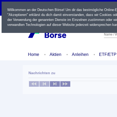
LIVE
Willkommen an der Deutschen Börse! Um dir das bestmögliche Online-Erl
"Akzeptieren" erklärst du dich damit einverstanden, dass wir Cookies o
der Verwendung der genannten Dienste im Einzelnen zustimmen oder wid
verwandten Technologien auf dieser Website jederzeit widersprechen kan
Name / W
Home
Aktien
Anleihen
ETF/ETP
Nachrichten zu
Keine News verfügbar