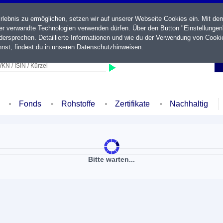
ebnis zu ermöglichen, setzen wir auf unserer Webseite Cookies ein. Mit de
der verwandte Technologien verwenden dürfen. Über den Button "Einstellungen
ersprechen. Detaillierte Informationen und wie du der Verwendung von Cooki
nst, findest du in unseren
Datenschutzhinweisen
.
KN / ISIN / Kürzel
Fonds
Rohstoffe
Zertifikate
Nachhaltig
Bitte warten...