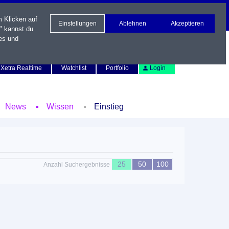
m Klicken auf
Einstellungen
Ablehnen
Akzeptieren
" kannst du
es und
Newsletter
Kontakt
English
Xetra Realtime
Watchlist
Portfolio
Login
News
Wissen
Einstieg
25
50
100
Anzahl Suchergebnisse