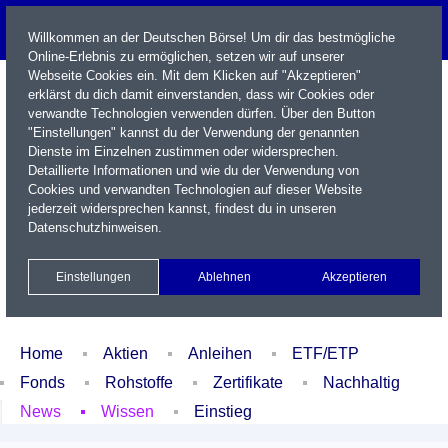
Willkommen an der Deutschen Börse! Um dir das bestmögliche
Online-Erlebnis zu ermöglichen, setzen wir auf unserer
Webseite Cookies ein. Mit dem Klicken auf "Akzeptieren"
erklärst du dich damit einverstanden, dass wir Cookies oder
verwandte Technologien verwenden dürfen. Über den Button
"Einstellungen" kannst du der Verwendung der genannten
Dienste im Einzelnen zustimmen oder widersprechen.
Detaillierte Informationen und wie du der Verwendung von
Cookies und verwandten Technologien auf dieser Website
Name / WKN / ISIN / Kürzel
jederzeit widersprechen kannst, findest du in unseren
Datenschutzhinweisen
.
Newsletter
Kontakt
English
Einstellungen
Ablehnen
Akzeptieren
Xetra Realtime
Watchlist
Portfolio
Login
Home
Aktien
Anleihen
ETF/ETP
Fonds
Rohstoffe
Zertifikate
Nachhaltig
News
Wissen
Einstieg