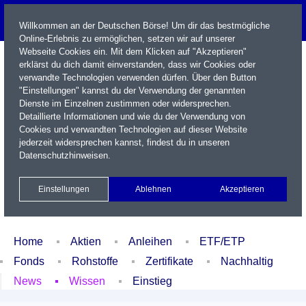
Willkommen an der Deutschen Börse! Um dir das bestmögliche
Online-Erlebnis zu ermöglichen, setzen wir auf unserer
Webseite Cookies ein. Mit dem Klicken auf "Akzeptieren"
erklärst du dich damit einverstanden, dass wir Cookies oder
verwandte Technologien verwenden dürfen. Über den Button
"Einstellungen" kannst du der Verwendung der genannten
Dienste im Einzelnen zustimmen oder widersprechen.
Detaillierte Informationen und wie du der Verwendung von
Cookies und verwandten Technologien auf dieser Website
Name / WKN / ISIN / Kürzel
jederzeit widersprechen kannst, findest du in unseren
Datenschutzhinweisen
.
Newsletter
Kontakt
English
Einstellungen
Ablehnen
Akzeptieren
Xetra Realtime
Watchlist
Portfolio
Login
Home
Aktien
Anleihen
ETF/ETP
Fonds
Rohstoffe
Zertifikate
Nachhaltig
News
Wissen
Einstieg