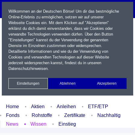
Willkommen an der Deutschen Börse! Um dir das bestmögliche
Online-Erlebnis zu ermöglichen, setzen wir auf unserer
Webseite Cookies ein. Mit dem Klicken auf "Akzeptieren"
erklärst du dich damit einverstanden, dass wir Cookies oder
verwandte Technologien verwenden dürfen. Über den Button
"Einstellungen" kannst du der Verwendung der genannten
Dienste im Einzelnen zustimmen oder widersprechen.
Detaillierte Informationen und wie du der Verwendung von
Cookies und verwandten Technologien auf dieser Website
Name / WKN / ISIN / Kürzel
jederzeit widersprechen kannst, findest du in unseren
Datenschutzhinweisen
.
Newsletter
Kontakt
English
Einstellungen
Ablehnen
Akzeptieren
Xetra Realtime
Watchlist
Portfolio
Login
Home
Aktien
Anleihen
ETF/ETP
Fonds
Rohstoffe
Zertifikate
Nachhaltig
News
Wissen
Einstieg