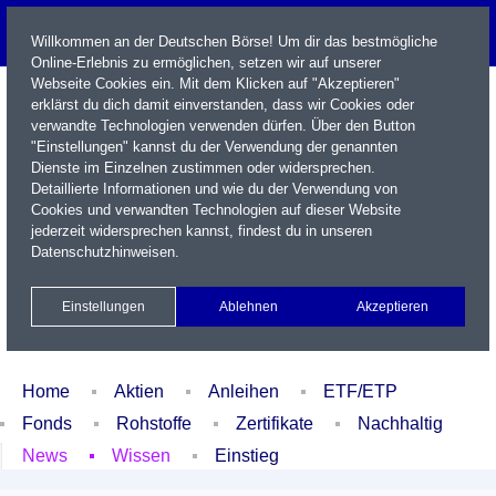
Willkommen an der Deutschen Börse! Um dir das bestmögliche
Online-Erlebnis zu ermöglichen, setzen wir auf unserer
Webseite Cookies ein. Mit dem Klicken auf "Akzeptieren"
erklärst du dich damit einverstanden, dass wir Cookies oder
verwandte Technologien verwenden dürfen. Über den Button
"Einstellungen" kannst du der Verwendung der genannten
Dienste im Einzelnen zustimmen oder widersprechen.
Detaillierte Informationen und wie du der Verwendung von
Cookies und verwandten Technologien auf dieser Website
Name / WKN / ISIN / Kürzel
jederzeit widersprechen kannst, findest du in unseren
Datenschutzhinweisen
.
Newsletter
Kontakt
English
Einstellungen
Ablehnen
Akzeptieren
Xetra Realtime
Watchlist
Portfolio
Login
Home
Aktien
Anleihen
ETF/ETP
Fonds
Rohstoffe
Zertifikate
Nachhaltig
News
Wissen
Einstieg