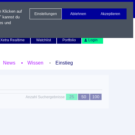
m Klicken auf
Einstellungen
Ablehnen
Akzeptieren
" kannst du
es und
Newsletter
Kontakt
English
Xetra Realtime
Watchlist
Portfolio
Login
News
Wissen
Einstieg
25
50
100
Anzahl Suchergebnisse