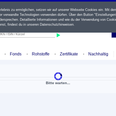
ebnis zu ermöglichen, setzen wir auf unserer Webseite Cookies ein. Mit de
der verwandte Technologien verwenden dürfen. Über den Button "Einstellungen
ersprechen. Detaillierte Informationen und wie du der Verwendung von Cooki
nst, findest du in unseren
Datenschutzhinweisen
.
KN / ISIN / Kürzel
Fonds
Rohstoffe
Zertifikate
Nachhaltig
Bitte warten...