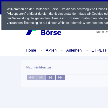
LIVE
Willkommen an der Deutschen Börse! Um dir das bestmögliche Online-Erl
"Akzeptieren" erklärst du dich damit einverstanden, dass wir Cookies o
der Verwendung der genannten Dienste im Einzelnen zustimmen oder wid
verwandten Technologien auf dieser Website jederzeit widersprechen kan
Name / W
Home
Aktien
Anleihen
ETF/ETP
Nachrichten zu
Keine News verfügbar