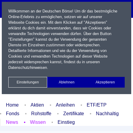
Willkommen an der Deutschen Börse! Um dir das bestmögliche
Online-Erlebnis zu ermöglichen, setzen wir auf unserer
Webseite Cookies ein. Mit dem Klicken auf "Akzeptieren"
erklärst du dich damit einverstanden, dass wir Cookies oder
verwandte Technologien verwenden dürfen. Über den Button
"Einstellungen" kannst du der Verwendung der genannten
Dienste im Einzelnen zustimmen oder widersprechen.
Detaillierte Informationen und wie du der Verwendung von
Cookies und verwandten Technologien auf dieser Website
Name / WKN / ISIN / Kürzel
jederzeit widersprechen kannst, findest du in unseren
Datenschutzhinweisen
.
Newsletter
Kontakt
English
Einstellungen
Ablehnen
Akzeptieren
Xetra Realtime
Watchlist
Portfolio
Login
Home
Aktien
Anleihen
ETF/ETP
Fonds
Rohstoffe
Zertifikate
Nachhaltig
News
Wissen
Einstieg