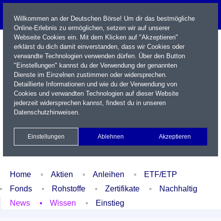
Willkommen an der Deutschen Börse! Um dir das bestmögliche
Online-Erlebnis zu ermöglichen, setzen wir auf unserer
Webseite Cookies ein. Mit dem Klicken auf "Akzeptieren"
erklärst du dich damit einverstanden, dass wir Cookies oder
verwandte Technologien verwenden dürfen. Über den Button
"Einstellungen" kannst du der Verwendung der genannten
Dienste im Einzelnen zustimmen oder widersprechen.
Detaillierte Informationen und wie du der Verwendung von
Cookies und verwandten Technologien auf dieser Website
Name / WKN / ISIN / Kürzel
jederzeit widersprechen kannst, findest du in unseren
Datenschutzhinweisen
.
Newsletter
Kontakt
English
Einstellungen
Ablehnen
Akzeptieren
Xetra Realtime
Watchlist
Portfolio
Login
Home
Aktien
Anleihen
ETF/ETP
Fonds
Rohstoffe
Zertifikate
Nachhaltig
News
Wissen
Einstieg