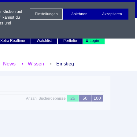
m Klicken auf
Einstellungen
Ablehnen
Akzeptieren
" kannst du
es und
Newsletter
Kontakt
English
Xetra Realtime
Watchlist
Portfolio
Login
News
Wissen
Einstieg
25
50
100
Anzahl Suchergebnisse