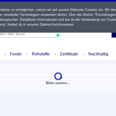
ebnis zu ermöglichen, setzen wir auf unserer Webseite Cookies ein. Mit de
der verwandte Technologien verwenden dürfen. Über den Button "Einstellungen
ersprechen. Detaillierte Informationen und wie du der Verwendung von Cooki
nst, findest du in unseren
Datenschutzhinweisen
.
KN / ISIN / Kürzel
Fonds
Rohstoffe
Zertifikate
Nachhaltig
Bitte warten...