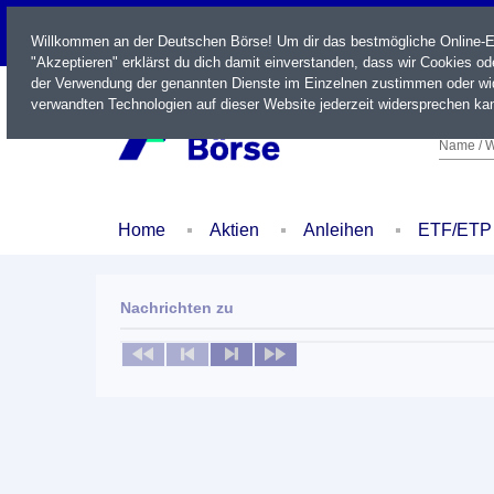
LIVE
Willkommen an der Deutschen Börse! Um dir das bestmögliche Online-Erl
"Akzeptieren" erklärst du dich damit einverstanden, dass wir Cookies o
der Verwendung der genannten Dienste im Einzelnen zustimmen oder wid
verwandten Technologien auf dieser Website jederzeit widersprechen kan
Name / W
Home
Aktien
Anleihen
ETF/ETP
Nachrichten zu
Keine News verfügbar