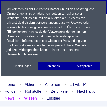
Willkommen an der Deutschen Börse! Um dir das bestmögliche
Online-Erlebnis zu ermöglichen, setzen wir auf unserer
Webseite Cookies ein. Mit dem Klicken auf "Akzeptieren"
erklärst du dich damit einverstanden, dass wir Cookies oder
verwandte Technologien verwenden dürfen. Über den Button
"Einstellungen" kannst du der Verwendung der genannten
Dienste im Einzelnen zustimmen oder widersprechen.
Detaillierte Informationen und wie du der Verwendung von
Cookies und verwandten Technologien auf dieser Website
Name / WKN / ISIN / Kürzel
jederzeit widersprechen kannst, findest du in unseren
Datenschutzhinweisen
.
Newsletter
Kontakt
English
Einstellungen
Ablehnen
Akzeptieren
Xetra Realtime
Watchlist
Portfolio
Login
Home
Aktien
Anleihen
ETF/ETP
Fonds
Rohstoffe
Zertifikate
Nachhaltig
News
Wissen
Einstieg