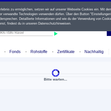
ebnis zu ermöglichen, setzen wir auf unserer Webseite Cookies ein. Mit de
der verwandte Technologien verwenden dürfen. Über den Button "Einstellungen
ersprechen. Detaillierte Informationen und wie du der Verwendung von Cooki
nst, findest du in unseren
Datenschutzhinweisen
.
KN / ISIN / Kürzel
Fonds
Rohstoffe
Zertifikate
Nachhaltig
Bitte warten...