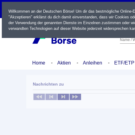
LIVE
Willkommen an der Deutschen Börse! Um dir das bestmögliche Online-Erl
"Akzeptieren" erklärst du dich damit einverstanden, dass wir Cookies o
der Verwendung der genannten Dienste im Einzelnen zustimmen oder wid
verwandten Technologien auf dieser Website jederzeit widersprechen kan
Name / W
Home
Aktien
Anleihen
ETF/ETP
Nachrichten zu
Keine News verfügbar