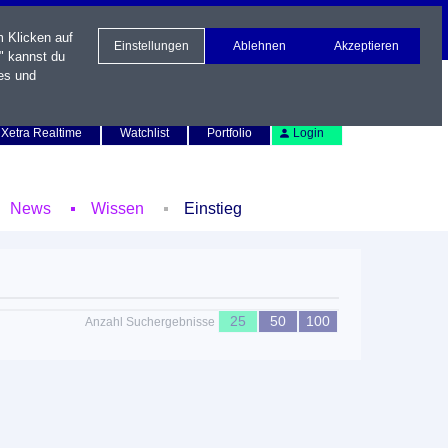
m Klicken auf
Einstellungen
Ablehnen
Akzeptieren
" kannst du
es und
Newsletter
Kontakt
English
Xetra Realtime
Watchlist
Portfolio
Login
News
Wissen
Einstieg
25
50
100
Anzahl Suchergebnisse