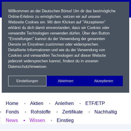
Willkommen an der Deutschen Börse! Um dir das bestmögliche
Online-Erlebnis zu ermöglichen, setzen wir auf unserer
Webseite Cookies ein. Mit dem Klicken auf "Akzeptieren"
erklärst du dich damit einverstanden, dass wir Cookies oder
verwandte Technologien verwenden dürfen. Über den Button
"Einstellungen" kannst du der Verwendung der genannten
Dienste im Einzelnen zustimmen oder widersprechen.
Detaillierte Informationen und wie du der Verwendung von
Cookies und verwandten Technologien auf dieser Website
Name / WKN / ISIN / Kürzel
jederzeit widersprechen kannst, findest du in unseren
Datenschutzhinweisen
.
Newsletter
Kontakt
English
Einstellungen
Ablehnen
Akzeptieren
Xetra Realtime
Watchlist
Portfolio
Login
Home
Aktien
Anleihen
ETF/ETP
Fonds
Rohstoffe
Zertifikate
Nachhaltig
News
Wissen
Einstieg