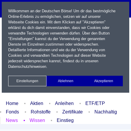
Willkommen an der Deutschen Börse! Um dir das bestmögliche
Online-Erlebnis zu ermöglichen, setzen wir auf unserer
Webseite Cookies ein. Mit dem Klicken auf "Akzeptieren"
erklärst du dich damit einverstanden, dass wir Cookies oder
verwandte Technologien verwenden dürfen. Über den Button
"Einstellungen" kannst du der Verwendung der genannten
Dienste im Einzelnen zustimmen oder widersprechen.
Detaillierte Informationen und wie du der Verwendung von
Cookies und verwandten Technologien auf dieser Website
Name / WKN / ISIN / Kürzel
jederzeit widersprechen kannst, findest du in unseren
Datenschutzhinweisen
.
Newsletter
Kontakt
English
Einstellungen
Ablehnen
Akzeptieren
Xetra Realtime
Watchlist
Portfolio
Login
Home
Aktien
Anleihen
ETF/ETP
Fonds
Rohstoffe
Zertifikate
Nachhaltig
News
Wissen
Einstieg