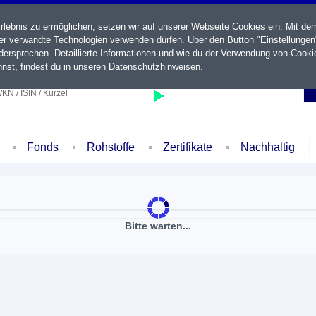
ebnis zu ermöglichen, setzen wir auf unserer Webseite Cookies ein. Mit de
der verwandte Technologien verwenden dürfen. Über den Button "Einstellungen
ersprechen. Detaillierte Informationen und wie du der Verwendung von Cooki
nst, findest du in unseren
Datenschutzhinweisen
.
KN / ISIN / Kürzel
Fonds
Rohstoffe
Zertifikate
Nachhaltig
Bitte warten...