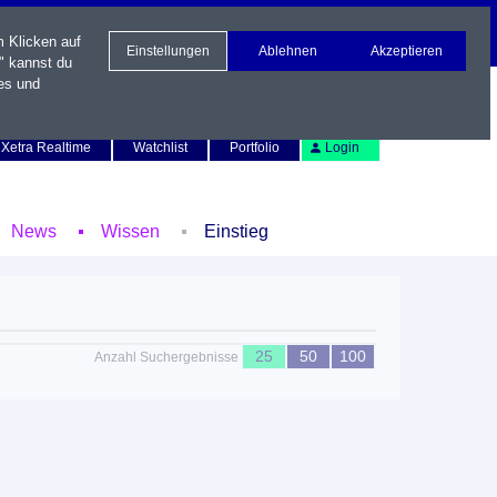
m Klicken auf
Einstellungen
Ablehnen
Akzeptieren
" kannst du
es und
Newsletter
Kontakt
English
Xetra Realtime
Watchlist
Portfolio
Login
News
Wissen
Einstieg
25
50
100
Anzahl Suchergebnisse