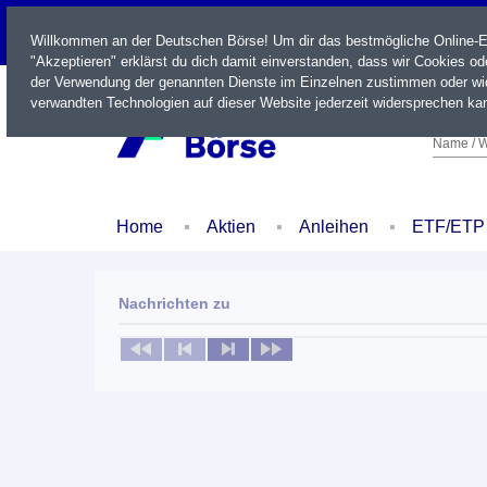
LIVE
Willkommen an der Deutschen Börse! Um dir das bestmögliche Online-Erl
"Akzeptieren" erklärst du dich damit einverstanden, dass wir Cookies o
der Verwendung der genannten Dienste im Einzelnen zustimmen oder wid
verwandten Technologien auf dieser Website jederzeit widersprechen kan
Name / W
Home
Aktien
Anleihen
ETF/ETP
Nachrichten zu
Keine News verfügbar