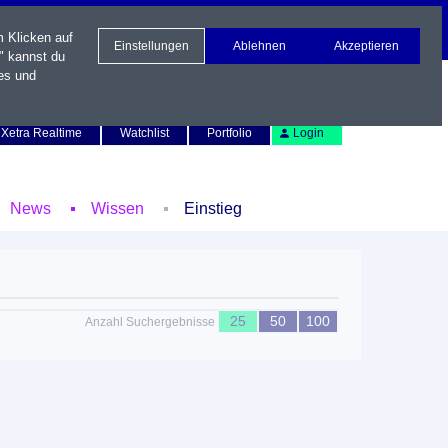
m Klicken auf
Einstellungen
Ablehnen
Akzeptieren
" kannst du
es und
Newsletter
Kontakt
English
Xetra Realtime
Watchlist
Portfolio
Login
News
Wissen
Einstieg
25
50
100
Anzahl Suchergebnisse