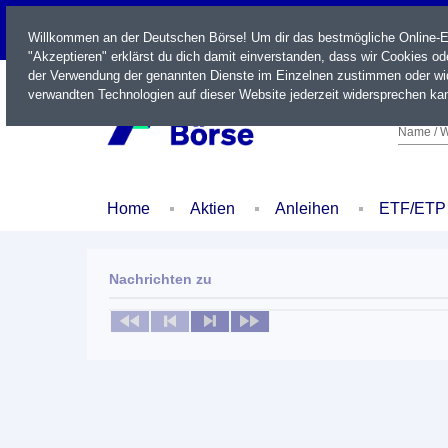
LIVE
Willkommen an der Deutschen Börse! Um dir das bestmögliche Online-Erl
"Akzeptieren" erklärst du dich damit einverstanden, dass wir Cookies o
der Verwendung der genannten Dienste im Einzelnen zustimmen oder wid
verwandten Technologien auf dieser Website jederzeit widersprechen kan
Name / W
Home
Aktien
Anleihen
ETF/ETP
Nachrichten zu
Keine News verfügbar