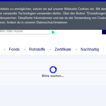
ebnis zu ermöglichen, setzen wir auf unserer Webseite Cookies ein. Mit de
der verwandte Technologien verwenden dürfen. Über den Button "Einstellungen
ersprechen. Detaillierte Informationen und wie du der Verwendung von Cooki
nst, findest du in unseren
Datenschutzhinweisen
.
KN / ISIN / Kürzel
Fonds
Rohstoffe
Zertifikate
Nachhaltig
Bitte warten...