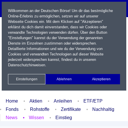
Willkommen an der Deutschen Börse! Um dir das bestmögliche
Online-Erlebnis zu ermöglichen, setzen wir auf unserer
Webseite Cookies ein. Mit dem Klicken auf "Akzeptieren"
erklärst du dich damit einverstanden, dass wir Cookies oder
verwandte Technologien verwenden dürfen. Über den Button
"Einstellungen" kannst du der Verwendung der genannten
Dienste im Einzelnen zustimmen oder widersprechen.
Detaillierte Informationen und wie du der Verwendung von
Cookies und verwandten Technologien auf dieser Website
Name / WKN / ISIN / Kürzel
jederzeit widersprechen kannst, findest du in unseren
Datenschutzhinweisen
.
Newsletter
Kontakt
English
Einstellungen
Ablehnen
Akzeptieren
Xetra Realtime
Watchlist
Portfolio
Login
Home
Aktien
Anleihen
ETF/ETP
Fonds
Rohstoffe
Zertifikate
Nachhaltig
News
Wissen
Einstieg