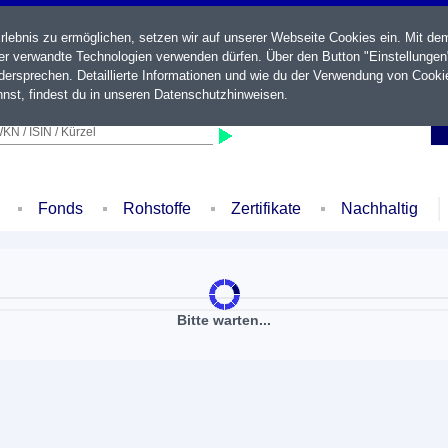
ebnis zu ermöglichen, setzen wir auf unserer Webseite Cookies ein. Mit de
der verwandte Technologien verwenden dürfen. Über den Button "Einstellungen
ersprechen. Detaillierte Informationen und wie du der Verwendung von Cooki
nst, findest du in unseren
Datenschutzhinweisen
.
KN / ISIN / Kürzel
Fonds
Rohstoffe
Zertifikate
Nachhaltig
Bitte warten...