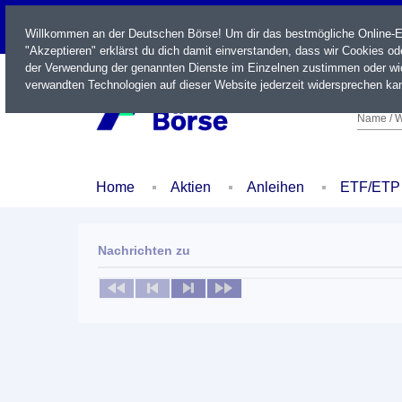
LIVE
Willkommen an der Deutschen Börse! Um dir das bestmögliche Online-Erl
"Akzeptieren" erklärst du dich damit einverstanden, dass wir Cookies o
der Verwendung der genannten Dienste im Einzelnen zustimmen oder wid
verwandten Technologien auf dieser Website jederzeit widersprechen kan
Name / W
Home
Aktien
Anleihen
ETF/ETP
Nachrichten zu
Keine News verfügbar