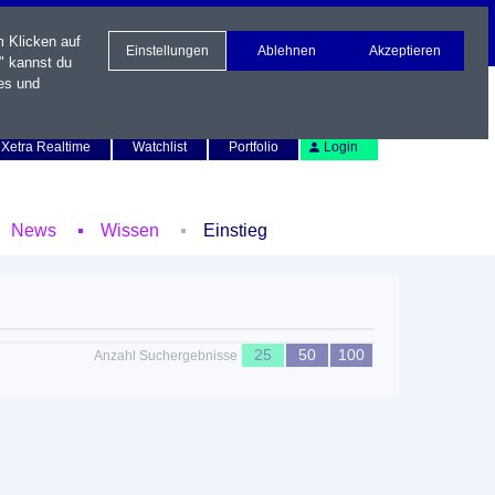
m Klicken auf
Einstellungen
Ablehnen
Akzeptieren
" kannst du
es und
Newsletter
Kontakt
English
Xetra Realtime
Watchlist
Portfolio
Login
News
Wissen
Einstieg
25
50
100
Anzahl Suchergebnisse