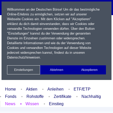
Willkommen an der Deutschen Börse! Um dir das bestmögliche
Online-Erlebnis zu ermöglichen, setzen wir auf unserer
Webseite Cookies ein. Mit dem Klicken auf "Akzeptieren"
erklärst du dich damit einverstanden, dass wir Cookies oder
verwandte Technologien verwenden dürfen. Über den Button
"Einstellungen" kannst du der Verwendung der genannten
Dienste im Einzelnen zustimmen oder widersprechen.
Detaillierte Informationen und wie du der Verwendung von
Cookies und verwandten Technologien auf dieser Website
Name / WKN / ISIN / Kürzel
jederzeit widersprechen kannst, findest du in unseren
Datenschutzhinweisen
.
Newsletter
Kontakt
English
Einstellungen
Ablehnen
Akzeptieren
Xetra Realtime
Watchlist
Portfolio
Login
Home
Aktien
Anleihen
ETF/ETP
Fonds
Rohstoffe
Zertifikate
Nachhaltig
News
Wissen
Einstieg