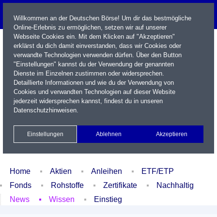
Willkommen an der Deutschen Börse! Um dir das bestmögliche
Online-Erlebnis zu ermöglichen, setzen wir auf unserer
Webseite Cookies ein. Mit dem Klicken auf "Akzeptieren"
erklärst du dich damit einverstanden, dass wir Cookies oder
verwandte Technologien verwenden dürfen. Über den Button
"Einstellungen" kannst du der Verwendung der genannten
Dienste im Einzelnen zustimmen oder widersprechen.
Detaillierte Informationen und wie du der Verwendung von
Cookies und verwandten Technologien auf dieser Website
Name / WKN / ISIN / Kürzel
jederzeit widersprechen kannst, findest du in unseren
Datenschutzhinweisen
.
Newsletter
Kontakt
English
Einstellungen
Ablehnen
Akzeptieren
Xetra Realtime
Watchlist
Portfolio
Login
Home
Aktien
Anleihen
ETF/ETP
Fonds
Rohstoffe
Zertifikate
Nachhaltig
News
Wissen
Einstieg