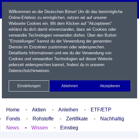
Willkommen an der Deutschen Börse! Um dir das bestmögliche
Online-Erlebnis zu ermöglichen, setzen wir auf unserer
Webseite Cookies ein. Mit dem Klicken auf "Akzeptieren"
erklärst du dich damit einverstanden, dass wir Cookies oder
verwandte Technologien verwenden dürfen. Über den Button
"Einstellungen" kannst du der Verwendung der genannten
Dienste im Einzelnen zustimmen oder widersprechen.
Detaillierte Informationen und wie du der Verwendung von
Cookies und verwandten Technologien auf dieser Website
Name / WKN / ISIN / Kürzel
jederzeit widersprechen kannst, findest du in unseren
Datenschutzhinweisen
.
Newsletter
Kontakt
English
Einstellungen
Ablehnen
Akzeptieren
Xetra Realtime
Watchlist
Portfolio
Login
Home
Aktien
Anleihen
ETF/ETP
Fonds
Rohstoffe
Zertifikate
Nachhaltig
News
Wissen
Einstieg