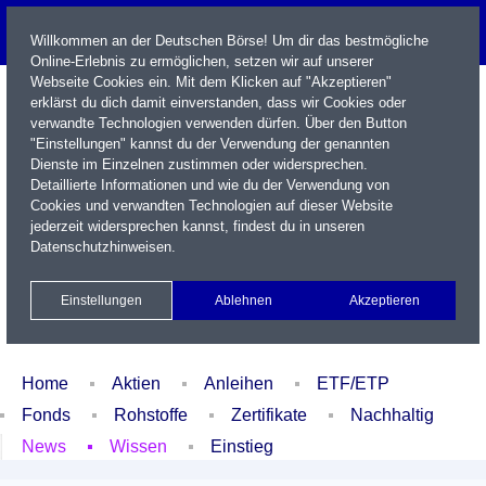
Willkommen an der Deutschen Börse! Um dir das bestmögliche
Online-Erlebnis zu ermöglichen, setzen wir auf unserer
Webseite Cookies ein. Mit dem Klicken auf "Akzeptieren"
erklärst du dich damit einverstanden, dass wir Cookies oder
verwandte Technologien verwenden dürfen. Über den Button
"Einstellungen" kannst du der Verwendung der genannten
Dienste im Einzelnen zustimmen oder widersprechen.
Detaillierte Informationen und wie du der Verwendung von
Cookies und verwandten Technologien auf dieser Website
Name / WKN / ISIN / Kürzel
jederzeit widersprechen kannst, findest du in unseren
Datenschutzhinweisen
.
Newsletter
Kontakt
English
Einstellungen
Ablehnen
Akzeptieren
Xetra Realtime
Watchlist
Portfolio
Login
Home
Aktien
Anleihen
ETF/ETP
Fonds
Rohstoffe
Zertifikate
Nachhaltig
News
Wissen
Einstieg