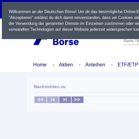
LIVE
Willkommen an der Deutschen Börse! Um dir das bestmögliche Online-Erl
"Akzeptieren" erklärst du dich damit einverstanden, dass wir Cookies o
der Verwendung der genannten Dienste im Einzelnen zustimmen oder wid
verwandten Technologien auf dieser Website jederzeit widersprechen kan
Name / W
Home
Aktien
Anleihen
ETF/ETP
Nachrichten zu
Keine News verfügbar