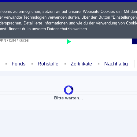
ebnis zu ermöglichen, setzen wir auf unserer Webseite Cookies ein. Mit de
der verwandte Technologien verwenden dürfen. Über den Button "Einstellungen
ersprechen. Detaillierte Informationen und wie du der Verwendung von Cooki
nst, findest du in unseren
Datenschutzhinweisen
.
KN / ISIN / Kürzel
Fonds
Rohstoffe
Zertifikate
Nachhaltig
Bitte warten...