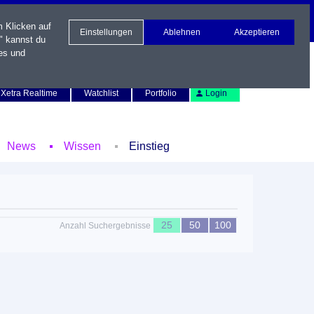
m Klicken auf
Einstellungen
Ablehnen
Akzeptieren
" kannst du
es und
Newsletter
Kontakt
English
Xetra Realtime
Watchlist
Portfolio
Login
News
Wissen
Einstieg
25
50
100
Anzahl Suchergebnisse