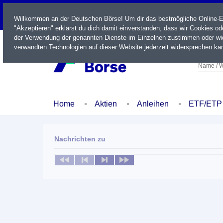
LIVE
Willkommen an der Deutschen Börse! Um dir das bestmögliche Online-Erl
"Akzeptieren" erklärst du dich damit einverstanden, dass wir Cookies o
der Verwendung der genannten Dienste im Einzelnen zustimmen oder wid
verwandten Technologien auf dieser Website jederzeit widersprechen kan
Name / W
Home
Aktien
Anleihen
ETF/ETP
Nachrichten zu
Keine News verfügbar