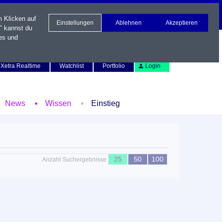
m Klicken auf
Einstellungen
Ablehnen
Akzeptieren
" kannst du
es und
Newsletter
Kontakt
English
Xetra Realtime
Watchlist
Portfolio
Login
News
Wissen
Einstieg
25
50
100
Anzahl Suchergebnisse