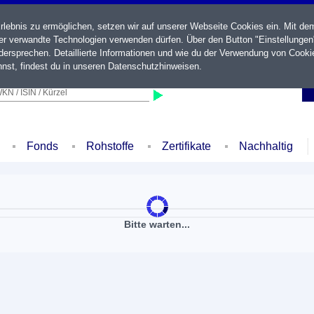
ebnis zu ermöglichen, setzen wir auf unserer Webseite Cookies ein. Mit de
der verwandte Technologien verwenden dürfen. Über den Button "Einstellungen
ersprechen. Detaillierte Informationen und wie du der Verwendung von Cooki
nst, findest du in unseren
Datenschutzhinweisen
.
KN / ISIN / Kürzel
Fonds
Rohstoffe
Zertifikate
Nachhaltig
Bitte warten...