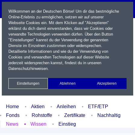
Willkommen an der Deutschen Börse! Um dir das bestmögliche
Online-Erlebnis zu ermöglichen, setzen wir auf unserer
Webseite Cookies ein. Mit dem Klicken auf "Akzeptieren"
erklärst du dich damit einverstanden, dass wir Cookies oder
verwandte Technologien verwenden dürfen. Über den Button
"Einstellungen" kannst du der Verwendung der genannten
Dienste im Einzelnen zustimmen oder widersprechen.
Detaillierte Informationen und wie du der Verwendung von
Cookies und verwandten Technologien auf dieser Website
Name / WKN / ISIN / Kürzel
jederzeit widersprechen kannst, findest du in unseren
Datenschutzhinweisen
.
Newsletter
Kontakt
English
Einstellungen
Ablehnen
Akzeptieren
Xetra Realtime
Watchlist
Portfolio
Login
Home
Aktien
Anleihen
ETF/ETP
Fonds
Rohstoffe
Zertifikate
Nachhaltig
News
Wissen
Einstieg