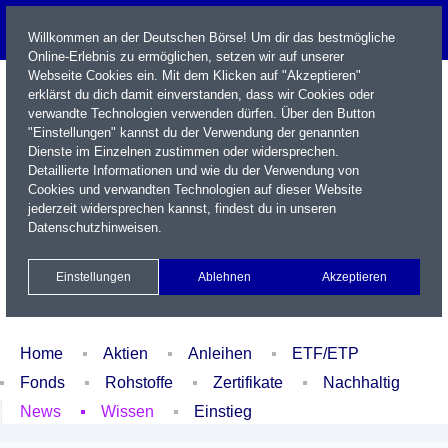
Willkommen an der Deutschen Börse! Um dir das bestmögliche
Online-Erlebnis zu ermöglichen, setzen wir auf unserer
Webseite Cookies ein. Mit dem Klicken auf "Akzeptieren"
erklärst du dich damit einverstanden, dass wir Cookies oder
verwandte Technologien verwenden dürfen. Über den Button
"Einstellungen" kannst du der Verwendung der genannten
Dienste im Einzelnen zustimmen oder widersprechen.
Detaillierte Informationen und wie du der Verwendung von
Cookies und verwandten Technologien auf dieser Website
Name / WKN / ISIN / Kürzel
jederzeit widersprechen kannst, findest du in unseren
Datenschutzhinweisen
.
Newsletter
Kontakt
English
Einstellungen
Ablehnen
Akzeptieren
Xetra Realtime
Watchlist
Portfolio
Login
Home
Aktien
Anleihen
ETF/ETP
Fonds
Rohstoffe
Zertifikate
Nachhaltig
News
Wissen
Einstieg