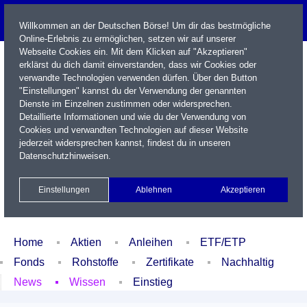
Willkommen an der Deutschen Börse! Um dir das bestmögliche
Online-Erlebnis zu ermöglichen, setzen wir auf unserer
Webseite Cookies ein. Mit dem Klicken auf "Akzeptieren"
erklärst du dich damit einverstanden, dass wir Cookies oder
verwandte Technologien verwenden dürfen. Über den Button
"Einstellungen" kannst du der Verwendung der genannten
Dienste im Einzelnen zustimmen oder widersprechen.
Detaillierte Informationen und wie du der Verwendung von
Cookies und verwandten Technologien auf dieser Website
Name / WKN / ISIN / Kürzel
jederzeit widersprechen kannst, findest du in unseren
Datenschutzhinweisen
.
Newsletter
Kontakt
English
Einstellungen
Ablehnen
Akzeptieren
Xetra Realtime
Watchlist
Portfolio
Login
Home
Aktien
Anleihen
ETF/ETP
Fonds
Rohstoffe
Zertifikate
Nachhaltig
News
Wissen
Einstieg