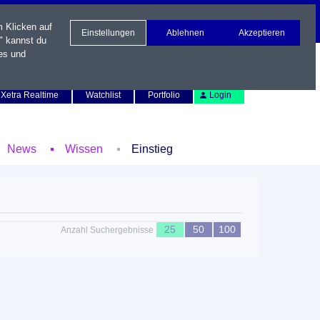
m Klicken auf
Einstellungen
Ablehnen
Akzeptieren
" kannst du
es und
Newsletter
Kontakt
English
Xetra Realtime
Watchlist
Portfolio
Login
News
Wissen
Einstieg
25
50
100
Anzahl Suchergebnisse