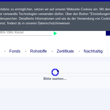
ebnis zu ermöglichen, setzen wir auf unserer Webseite Cookies ein. Mit de
der verwandte Technologien verwenden dürfen. Über den Button "Einstellungen
ersprechen. Detaillierte Informationen und wie du der Verwendung von Cooki
nst, findest du in unseren
Datenschutzhinweisen
.
KN / ISIN / Kürzel
Fonds
Rohstoffe
Zertifikate
Nachhaltig
Bitte warten...