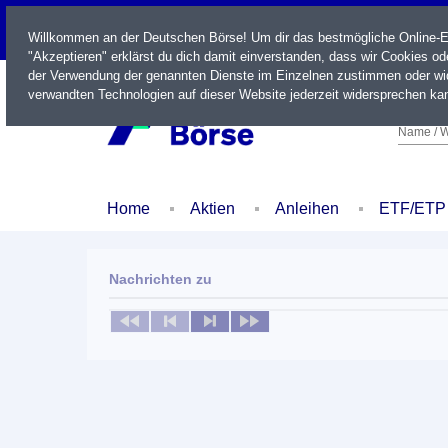
LIVE
Willkommen an der Deutschen Börse! Um dir das bestmögliche Online-Erl
"Akzeptieren" erklärst du dich damit einverstanden, dass wir Cookies o
der Verwendung der genannten Dienste im Einzelnen zustimmen oder wid
verwandten Technologien auf dieser Website jederzeit widersprechen kan
Name / W
Home
Aktien
Anleihen
ETF/ETP
Nachrichten zu
Keine News verfügbar