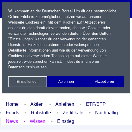
Willkommen an der Deutschen Börse! Um dir das bestmögliche
Online-Erlebnis zu ermöglichen, setzen wir auf unserer
Webseite Cookies ein. Mit dem Klicken auf "Akzeptieren"
erklärst du dich damit einverstanden, dass wir Cookies oder
verwandte Technologien verwenden dürfen. Über den Button
"Einstellungen" kannst du der Verwendung der genannten
Dienste im Einzelnen zustimmen oder widersprechen.
Detaillierte Informationen und wie du der Verwendung von
Cookies und verwandten Technologien auf dieser Website
Name / WKN / ISIN / Kürzel
jederzeit widersprechen kannst, findest du in unseren
Datenschutzhinweisen
.
Newsletter
Kontakt
English
Einstellungen
Ablehnen
Akzeptieren
Xetra Realtime
Watchlist
Portfolio
Login
Home
Aktien
Anleihen
ETF/ETP
Fonds
Rohstoffe
Zertifikate
Nachhaltig
News
Wissen
Einstieg