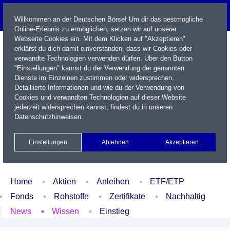
Willkommen an der Deutschen Börse! Um dir das bestmögliche
Online-Erlebnis zu ermöglichen, setzen wir auf unserer
Webseite Cookies ein. Mit dem Klicken auf "Akzeptieren"
erklärst du dich damit einverstanden, dass wir Cookies oder
verwandte Technologien verwenden dürfen. Über den Button
"Einstellungen" kannst du der Verwendung der genannten
Dienste im Einzelnen zustimmen oder widersprechen.
Detaillierte Informationen und wie du der Verwendung von
Cookies und verwandten Technologien auf dieser Website
Name / WKN / ISIN / Kürzel
jederzeit widersprechen kannst, findest du in unseren
Datenschutzhinweisen
.
Newsletter
Kontakt
English
Einstellungen
Ablehnen
Akzeptieren
Xetra Realtime
Watchlist
Portfolio
Login
Home
Aktien
Anleihen
ETF/ETP
Fonds
Rohstoffe
Zertifikate
Nachhaltig
News
Wissen
Einstieg