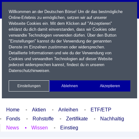
Willkommen an der Deutschen Börse! Um dir das bestmögliche
Online-Erlebnis zu ermöglichen, setzen wir auf unserer
Webseite Cookies ein. Mit dem Klicken auf "Akzeptieren"
erklärst du dich damit einverstanden, dass wir Cookies oder
verwandte Technologien verwenden dürfen. Über den Button
"Einstellungen" kannst du der Verwendung der genannten
Dienste im Einzelnen zustimmen oder widersprechen.
Detaillierte Informationen und wie du der Verwendung von
Cookies und verwandten Technologien auf dieser Website
Name / WKN / ISIN / Kürzel
jederzeit widersprechen kannst, findest du in unseren
Datenschutzhinweisen
.
Newsletter
Kontakt
English
Einstellungen
Ablehnen
Akzeptieren
Xetra Realtime
Watchlist
Portfolio
Login
Home
Aktien
Anleihen
ETF/ETP
Fonds
Rohstoffe
Zertifikate
Nachhaltig
News
Wissen
Einstieg