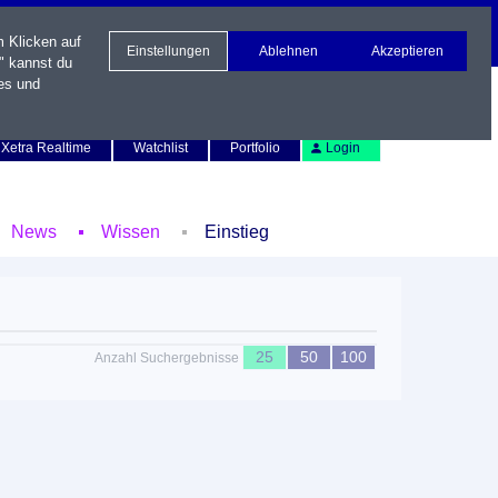
m Klicken auf
Einstellungen
Ablehnen
Akzeptieren
" kannst du
es und
Newsletter
Kontakt
English
Xetra Realtime
Watchlist
Portfolio
Login
News
Wissen
Einstieg
25
50
100
Anzahl Suchergebnisse