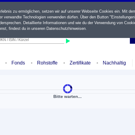
ebnis zu ermöglichen, setzen wir auf unserer Webseite Cookies ein. Mit de
der verwandte Technologien verwenden dürfen. Über den Button "Einstellungen
ersprechen. Detaillierte Informationen und wie du der Verwendung von Cooki
nst, findest du in unseren
Datenschutzhinweisen
.
KN / ISIN / Kürzel
Fonds
Rohstoffe
Zertifikate
Nachhaltig
Bitte warten...