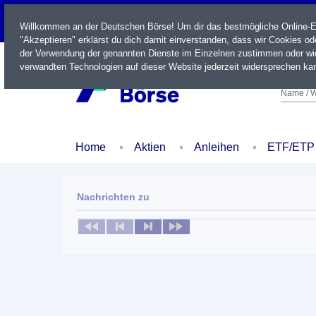
LIVE
Willkommen an der Deutschen Börse! Um dir das bestmögliche Online-Erl
"Akzeptieren" erklärst du dich damit einverstanden, dass wir Cookies o
der Verwendung der genannten Dienste im Einzelnen zustimmen oder wid
verwandten Technologien auf dieser Website jederzeit widersprechen kan
Name / W
Home
Aktien
Anleihen
ETF/ETP
Nachrichten zu
Keine News verfügbar