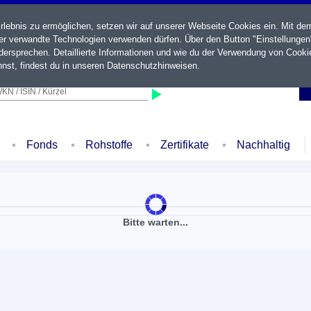
ebnis zu ermöglichen, setzen wir auf unserer Webseite Cookies ein. Mit de
der verwandte Technologien verwenden dürfen. Über den Button "Einstellungen
ersprechen. Detaillierte Informationen und wie du der Verwendung von Cooki
nst, findest du in unseren
Datenschutzhinweisen
.
KN / ISIN / Kürzel
Fonds
Rohstoffe
Zertifikate
Nachhaltig
Bitte warten...