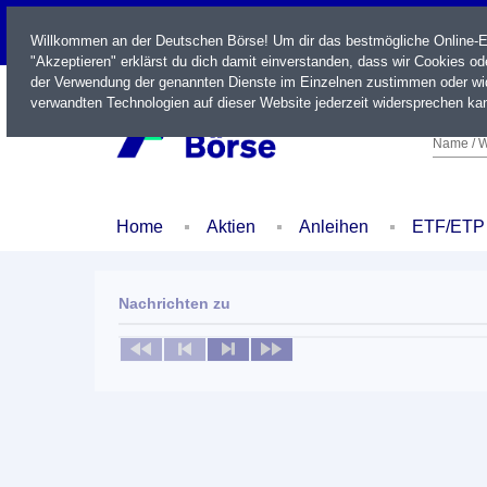
LIVE
Willkommen an der Deutschen Börse! Um dir das bestmögliche Online-Erl
"Akzeptieren" erklärst du dich damit einverstanden, dass wir Cookies o
der Verwendung der genannten Dienste im Einzelnen zustimmen oder wid
verwandten Technologien auf dieser Website jederzeit widersprechen kan
Name / W
Home
Aktien
Anleihen
ETF/ETP
Nachrichten zu
Keine News verfügbar