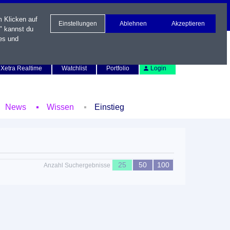
m Klicken auf
Einstellungen
Ablehnen
Akzeptieren
" kannst du
es und
Newsletter
Kontakt
English
Xetra Realtime
Watchlist
Portfolio
Login
News
Wissen
Einstieg
25
50
100
Anzahl Suchergebnisse