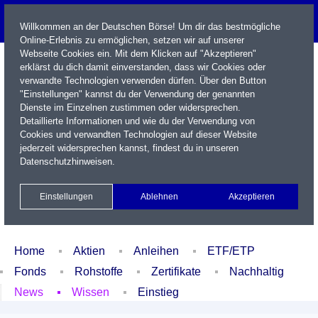
Willkommen an der Deutschen Börse! Um dir das bestmögliche
Online-Erlebnis zu ermöglichen, setzen wir auf unserer
Webseite Cookies ein. Mit dem Klicken auf "Akzeptieren"
erklärst du dich damit einverstanden, dass wir Cookies oder
verwandte Technologien verwenden dürfen. Über den Button
"Einstellungen" kannst du der Verwendung der genannten
Dienste im Einzelnen zustimmen oder widersprechen.
Detaillierte Informationen und wie du der Verwendung von
Cookies und verwandten Technologien auf dieser Website
Name / WKN / ISIN / Kürzel
jederzeit widersprechen kannst, findest du in unseren
Datenschutzhinweisen
.
Newsletter
Kontakt
English
Einstellungen
Ablehnen
Akzeptieren
Xetra Realtime
Watchlist
Portfolio
Login
Home
Aktien
Anleihen
ETF/ETP
Fonds
Rohstoffe
Zertifikate
Nachhaltig
News
Wissen
Einstieg