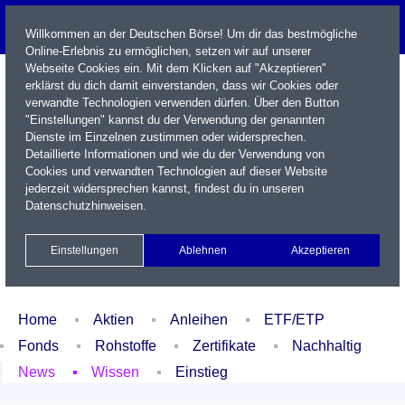
Willkommen an der Deutschen Börse! Um dir das bestmögliche
Online-Erlebnis zu ermöglichen, setzen wir auf unserer
Webseite Cookies ein. Mit dem Klicken auf "Akzeptieren"
erklärst du dich damit einverstanden, dass wir Cookies oder
verwandte Technologien verwenden dürfen. Über den Button
"Einstellungen" kannst du der Verwendung der genannten
Dienste im Einzelnen zustimmen oder widersprechen.
Detaillierte Informationen und wie du der Verwendung von
Cookies und verwandten Technologien auf dieser Website
Name / WKN / ISIN / Kürzel
jederzeit widersprechen kannst, findest du in unseren
Datenschutzhinweisen
.
Newsletter
Kontakt
English
Einstellungen
Ablehnen
Akzeptieren
Xetra Realtime
Watchlist
Portfolio
Login
Home
Aktien
Anleihen
ETF/ETP
Fonds
Rohstoffe
Zertifikate
Nachhaltig
News
Wissen
Einstieg