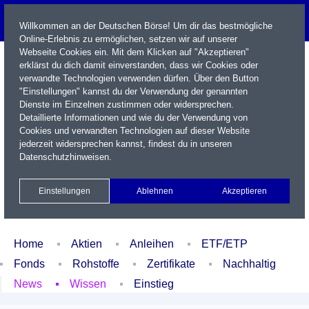
Willkommen an der Deutschen Börse! Um dir das bestmögliche
Online-Erlebnis zu ermöglichen, setzen wir auf unserer
Webseite Cookies ein. Mit dem Klicken auf "Akzeptieren"
erklärst du dich damit einverstanden, dass wir Cookies oder
verwandte Technologien verwenden dürfen. Über den Button
"Einstellungen" kannst du der Verwendung der genannten
Dienste im Einzelnen zustimmen oder widersprechen.
Detaillierte Informationen und wie du der Verwendung von
Cookies und verwandten Technologien auf dieser Website
Name / WKN / ISIN / Kürzel
jederzeit widersprechen kannst, findest du in unseren
Datenschutzhinweisen
.
Newsletter
Kontakt
English
Einstellungen
Ablehnen
Akzeptieren
Xetra Realtime
Watchlist
Portfolio
Login
Home
Aktien
Anleihen
ETF/ETP
Fonds
Rohstoffe
Zertifikate
Nachhaltig
News
Wissen
Einstieg