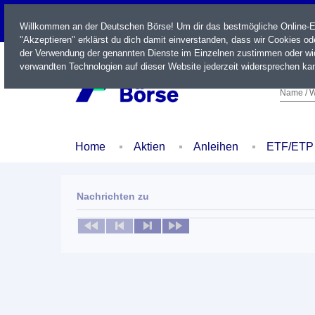
LIVE
Willkommen an der Deutschen Börse! Um dir das bestmögliche Online-Erl
"Akzeptieren" erklärst du dich damit einverstanden, dass wir Cookies o
der Verwendung der genannten Dienste im Einzelnen zustimmen oder wid
verwandten Technologien auf dieser Website jederzeit widersprechen kan
Name / W
Home
Aktien
Anleihen
ETF/ETP
Nachrichten zu
Keine News verfügbar