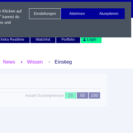
m Klicken auf
Einstellungen
Ablehnen
Akzeptieren
" kannst du
es und
Newsletter
Kontakt
English
Xetra Realtime
Watchlist
Portfolio
Login
News
Wissen
Einstieg
25
50
100
Anzahl Suchergebnisse