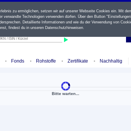
ebnis zu ermöglichen, setzen wir auf unserer Webseite Cookies ein. Mit de
der verwandte Technologien verwenden dürfen. Über den Button "Einstellungen
ersprechen. Detaillierte Informationen und wie du der Verwendung von Cooki
nst, findest du in unseren
Datenschutzhinweisen
.
KN / ISIN / Kürzel
Fonds
Rohstoffe
Zertifikate
Nachhaltig
Bitte warten...