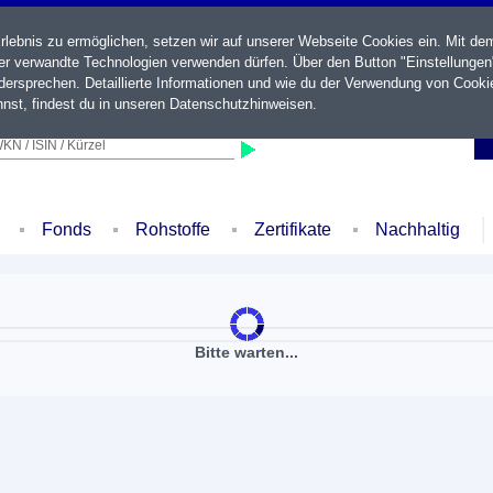
ebnis zu ermöglichen, setzen wir auf unserer Webseite Cookies ein. Mit de
der verwandte Technologien verwenden dürfen. Über den Button "Einstellungen
ersprechen. Detaillierte Informationen und wie du der Verwendung von Cooki
nst, findest du in unseren
Datenschutzhinweisen
.
KN / ISIN / Kürzel
Fonds
Rohstoffe
Zertifikate
Nachhaltig
Bitte warten...