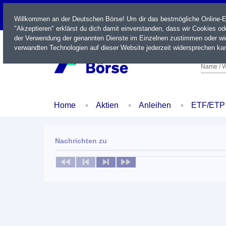
LIVE
Willkommen an der Deutschen Börse! Um dir das bestmögliche Online-Erl
"Akzeptieren" erklärst du dich damit einverstanden, dass wir Cookies o
der Verwendung der genannten Dienste im Einzelnen zustimmen oder wid
verwandten Technologien auf dieser Website jederzeit widersprechen kan
Name / W
Home
Aktien
Anleihen
ETF/ETP
Nachrichten zu
Keine News verfügbar