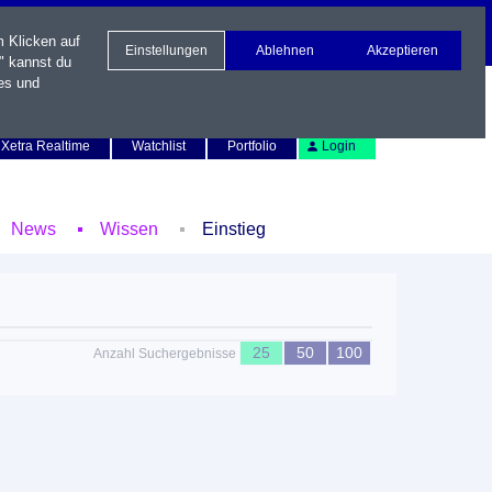
m Klicken auf
Einstellungen
Ablehnen
Akzeptieren
" kannst du
es und
Newsletter
Kontakt
English
Xetra Realtime
Watchlist
Portfolio
Login
News
Wissen
Einstieg
25
50
100
Anzahl Suchergebnisse