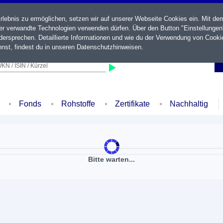
ebnis zu ermöglichen, setzen wir auf unserer Webseite Cookies ein. Mit de
der verwandte Technologien verwenden dürfen. Über den Button "Einstellungen
ersprechen. Detaillierte Informationen und wie du der Verwendung von Cooki
nst, findest du in unseren
Datenschutzhinweisen
.
KN / ISIN / Kürzel
Fonds
Rohstoffe
Zertifikate
Nachhaltig
Bitte warten...