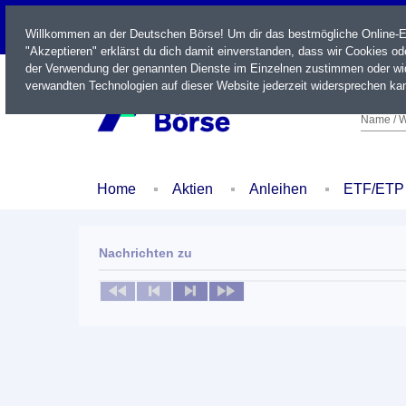
LIVE
Willkommen an der Deutschen Börse! Um dir das bestmögliche Online-Erl
"Akzeptieren" erklärst du dich damit einverstanden, dass wir Cookies o
der Verwendung der genannten Dienste im Einzelnen zustimmen oder wid
verwandten Technologien auf dieser Website jederzeit widersprechen kan
Name / W
Home
Aktien
Anleihen
ETF/ETP
Nachrichten zu
Keine News verfügbar