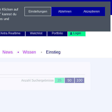
m Klicken auf
Einstellungen
Ablehnen
Akzeptieren
" kannst du
es und
Newsletter
Kontakt
English
Xetra Realtime
Watchlist
Portfolio
Login
News
Wissen
Einstieg
25
50
100
Anzahl Suchergebnisse