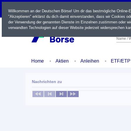
LIVE
Willkommen an der Deutschen Börse! Um dir das bestmögliche Online-Erl
"Akzeptieren" erklärst du dich damit einverstanden, dass wir Cookies o
der Verwendung der genannten Dienste im Einzelnen zustimmen oder wid
verwandten Technologien auf dieser Website jederzeit widersprechen kan
Name / W
Home
Aktien
Anleihen
ETF/ETP
Nachrichten zu
Keine News verfügbar