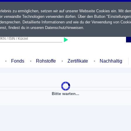
ebnis zu ermöglichen, setzen wir auf unserer Webseite Cookies ein. Mit de
der verwandte Technologien verwenden dürfen. Über den Button "Einstellungen
ersprechen. Detaillierte Informationen und wie du der Verwendung von Cooki
nst, findest du in unseren
Datenschutzhinweisen
.
KN / ISIN / Kürzel
Fonds
Rohstoffe
Zertifikate
Nachhaltig
Bitte warten...