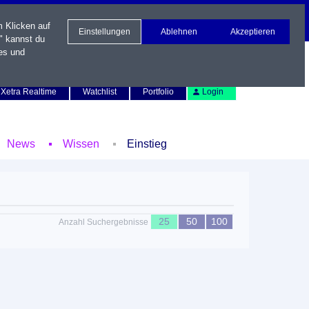
m Klicken auf
Einstellungen
Ablehnen
Akzeptieren
" kannst du
es und
Newsletter
Kontakt
English
Xetra Realtime
Watchlist
Portfolio
Login
News
Wissen
Einstieg
25
50
100
Anzahl Suchergebnisse