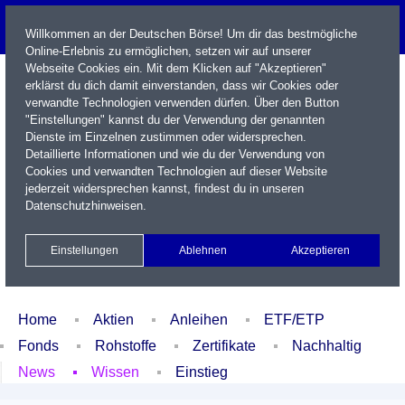
Willkommen an der Deutschen Börse! Um dir das bestmögliche
Online-Erlebnis zu ermöglichen, setzen wir auf unserer
Webseite Cookies ein. Mit dem Klicken auf "Akzeptieren"
erklärst du dich damit einverstanden, dass wir Cookies oder
verwandte Technologien verwenden dürfen. Über den Button
"Einstellungen" kannst du der Verwendung der genannten
Dienste im Einzelnen zustimmen oder widersprechen.
Detaillierte Informationen und wie du der Verwendung von
Cookies und verwandten Technologien auf dieser Website
Name / WKN / ISIN / Kürzel
jederzeit widersprechen kannst, findest du in unseren
Datenschutzhinweisen
.
Newsletter
Kontakt
English
Einstellungen
Ablehnen
Akzeptieren
Xetra Realtime
Watchlist
Portfolio
Login
Home
Aktien
Anleihen
ETF/ETP
Fonds
Rohstoffe
Zertifikate
Nachhaltig
News
Wissen
Einstieg