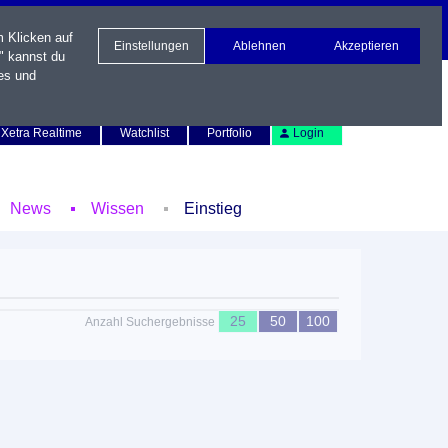
m Klicken auf
Einstellungen
Ablehnen
Akzeptieren
" kannst du
es und
Newsletter
Kontakt
English
Xetra Realtime
Watchlist
Portfolio
Login
News
Wissen
Einstieg
25
50
100
Anzahl Suchergebnisse