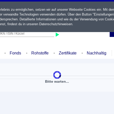
ebnis zu ermöglichen, setzen wir auf unserer Webseite Cookies ein. Mit de
der verwandte Technologien verwenden dürfen. Über den Button "Einstellungen
ersprechen. Detaillierte Informationen und wie du der Verwendung von Cooki
nst, findest du in unseren
Datenschutzhinweisen
.
KN / ISIN / Kürzel
Fonds
Rohstoffe
Zertifikate
Nachhaltig
Bitte warten...