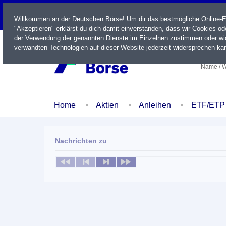
LIVE
Willkommen an der Deutschen Börse! Um dir das bestmögliche Online-Erl
"Akzeptieren" erklärst du dich damit einverstanden, dass wir Cookies o
der Verwendung der genannten Dienste im Einzelnen zustimmen oder wid
verwandten Technologien auf dieser Website jederzeit widersprechen kan
Name / W
Home
Aktien
Anleihen
ETF/ETP
Nachrichten zu
Keine News verfügbar