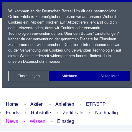
Willkommen an der Deutschen Börse! Um dir das bestmögliche
Online-Erlebnis zu ermöglichen, setzen wir auf unserer Webseite
Cookies ein. Mit dem Klicken auf "Akzeptieren" erklärst du dich
damit einverstanden, dass wir Cookies oder verwandte
Technologien verwenden dürfen. Über den Button "Einstellungen"
kannst du der Verwendung der genannten Dienste im Einzelnen
zustimmen oder widersprechen. Detaillierte Informationen und wie
du der Verwendung von Cookies und verwandten Technologien auf
dieser Website jederzeit widersprechen kannst, findest du in
Name / WKN / ISIN / Kürzel
unseren
Datenschutzhinweisen
.
Newsletter
Kontakt
English
Einstellungen
Ablehnen
Akzeptieren
Xetra Realtime
Watchlist
Portfolio
Login
Home
Aktien
Anleihen
ETF/ETP
Fonds
Rohstoffe
Zertifikate
Nachhaltig
News
Wissen
Einstieg