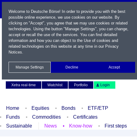
Welcome to Deutsche Börse! In order to provide you with the best
possible online experience, we use cookies on our website. By
clicking on "Accept", you agree that we may use cookies or related
technologies. Using the button "Manage Settings", you can change,
accept or recall the use of the services. You can find detailed
information and how you can object to the Use of cookies and
related technologies on this website at any time in our
Privacy
Notices
.
Name / WKN / ISIN / Symbol
Manage Settings
Decline
Accept
Contact
Deutsch
Xetra real-time
Watchlist
Portfolio
Login
Home
Equities
Bonds
ETF/ETP
Funds
Commodities
Certificates
Sustainable
News
Know-how
First steps